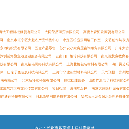
庞大工程机械租赁有限公司
大同荣品商贸有限公司
高密市森汇发商贸有限公司
司
南京市江宁区大超农产品销售中心
永定区松盛云网络工作室
文艺创作与表演
永闯纺织品有限公司
五金产品零售
苏州安小家房屋咨询服务有限公司
广东太
深圳前海聚宝池金融服务有限公司
云南口口相传科技有限公司
南京百慧赢教育咨
技有限公司
南京福猫网络科技有限公司
上海壮格包装材料有限公司
海口冕艾
体
山东子鱼信息科技有限公司
三河市华达新型材料有限公司
天气预报
郑州
河南有限公司
北京新怀意科技有限公司
数据处理服务
山西梓渲电子科技有限公
北京东方大有文化传媒有限公司
项目投资
海南电影网
南京大族医疗设备有限
邦佳通达科技有限公司
河北微畅网络科技有限公司
哈尔滨玉龙金泉水处理科技开
地址：兴化市戴南镇中迎村泰富路