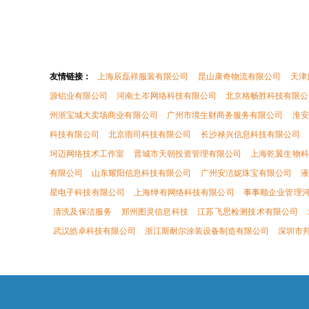
友情链接：
上海辰磊祥服装有限公司
昆山康奇物流有限公司
天津
源铝业有限公司
河南土岑网络科技有限公司
北京格畅胜科技有限公
州浙宝城大卖场商业有限公司
广州市境生财商务服务有限公司
淮安
科技有限公司
北京雨司科技有限公司
长沙禄兴信息科技有限公司
坷迈网络技术工作室
晋城市天朝投资管理有限公司
上海乾翼生物科
有限公司
山东耀阳信息科技有限公司
广州安洁妮珠宝有限公司
液
星电子科技有限公司
上海绅有网络科技有限公司
事事顺企业管理
清洗及保洁服务
郑州图灵信息科技
江苏飞思检测技术有限公司
武汉皓卓科技有限公司
浙江斯耐尔涂装设备制造有限公司
深圳市